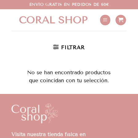
Saltar
ENVÍO GRATIS EN PEDIDOS DE 60€
al
CORAL SHOP
contenido
FILTRAR
No se han encontrado productos
que coincidan con tu selección.
Visita nuestra tienda física en